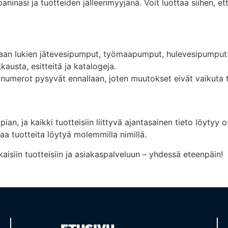
inasi ja tuotteiden jälleenmyyjänä. Voit luottaa siihen, ett
aan lukien jätevesipumput, työmaapumput, hulevesipumput 
austa, esitteitä ja katalogeja.
umerot pysyvät ennallaan, joten muutokset eivät vaikuta t
, ja kaikki tuotteisiin liittyvä ajantasainen tieto löytyy 
aa tuotteita löytyä molemmilla nimillä.
kaisiin tuotteisiin ja asiakaspalveluun – yhdessä eteenpäin!