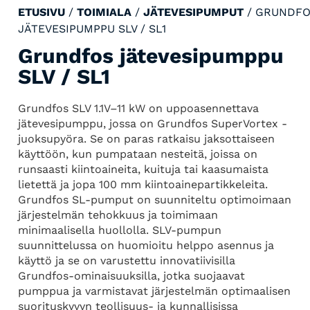
ETUSIVU
/
TOIMIALA
/
JÄTEVESIPUMPUT
/ GRUNDF
JÄTEVESIPUMPPU SLV / SL1
Grundfos jätevesipumppu
SLV / SL1
Grundfos SLV 1.1V–11 kW on uppoasennettava
jätevesipumppu, jossa on Grundfos SuperVortex -
juoksupyöra. Se on paras ratkaisu jaksottaiseen
käyttöön, kun pumpataan nesteitä, joissa on
runsaasti kiintoaineita, kuituja tai kaasumaista
lietettä ja jopa 100 mm kiintoainepartikkeleita.
Grundfos SL-pumput on suunniteltu optimoimaan
järjestelmän tehokkuus ja toimimaan
minimaalisella huollolla. SLV-pumpun
suunnittelussa on huomioitu helppo asennus ja
käyttö ja se on varustettu innovatiivisilla
Grundfos-ominaisuuksilla, jotka suojaavat
pumppua ja varmistavat järjestelmän optimaalisen
suorituskyvyn teollisuus- ja kunnallisissa