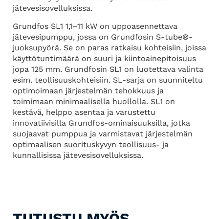
jätevesisovelluksissa.
Grundfos SL1 1,1–11 kW on uppoasennettava
jätevesipumppu, jossa on Grundfosin S-tube®-
juoksupyörä. Se on paras ratkaisu kohteisiin, joissa
käyttötuntimäärä on suuri ja kiintoainepitoisuus
jopa 125 mm. Grundfosin SL1 on luotettava valinta
esim. teollisuuskohteisiin. SL-sarja on suunniteltu
optimoimaan järjestelmän tehokkuus ja
toimimaan minimaalisella huollolla. SL1 on
kestävä, helppo asentaa ja varustettu
innovatiivisilla Grundfos-ominaisuuksilla, jotka
suojaavat pumppua ja varmistavat järjestelmän
optimaalisen suorituskyvyn teollisuus- ja
kunnallisissa jätevesisovelluksissa.
TUTUSTU MYÖS