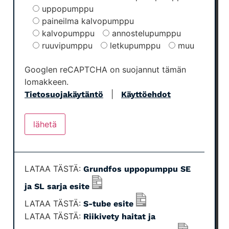
uppopumppu
paineilma kalvopumppu
kalvopumppu
annostelupumppu
ruuvipumppu
letkupumppu
muu
Googlen reCAPTCHA on suojannut tämän
lomakkeen.
|
Tietosuojakäytäntö
Käyttöehdot
LATAA TÄSTÄ:
Grundfos uppopumppu SE
ja SL sarja esite
LATAA TÄSTÄ:
S-tube esite
LATAA TÄSTÄ:
Riikivety haitat ja