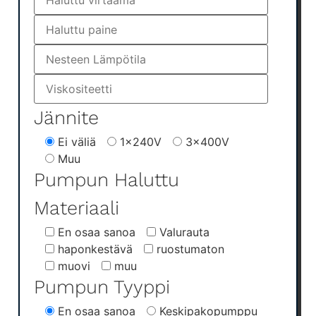
Jännite
Ei väliä
1x240V
3x400V
Muu
Pumpun Haluttu
Materiaali
En osaa sanoa
Valurauta
haponkestävä
ruostumaton
muovi
muu
Pumpun Tyyppi
En osaa sanoa
Keskipakopumppu