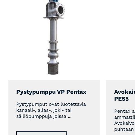
Pystypumppu VP Pentax
Avokai
PES5
Pystypumput ovat luotettavia
kanaali-, allas-, joki- tai
Pentax 
säiliöpumppuja joissa ...
ammattil
Avokaiv
puhtaan .