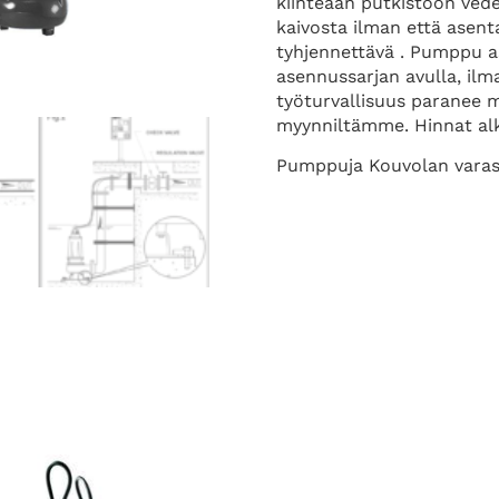
kiinteään putkistoon ved
kaivosta ilman että asent
tyhjennettävä . Pumppu 
asennussarjan avulla, il
työturvallisuus paranee m
myynniltämme. Hinnat al
Pumppuja Kouvolan varas