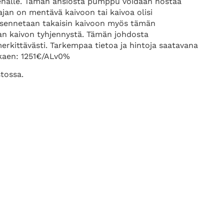
enalle. Tämän ansiosta pumppu voidaan nostaa
ajan on mentävä kaivoon tai kaivoa olisi
asennetaan takaisin kaivoon myös tämän
man kaivon tyhjennystä. Tämän johdosta
erkittävästi. Tarkempaa tietoa ja hintoja saatavana
kaen: 1251€/ALv0%
tossa.