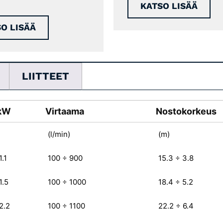
KATSO LISÄÄ
O LISÄÄ
LIITTEET
kW
Virtaama
Nostokorkeus
(l/min)
(m)
1.1
100 ÷ 900
15.3 ÷ 3.8
1.5
100 ÷ 1000
18.4 ÷ 5.2
2.2
100 ÷ 1100
22.2 ÷ 6.4