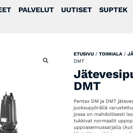
EET
PALVELUT
UUTISET
SUPTEK
ETUSIVU
/
TOIMIALA
/
J
DMT
Jätevesi
DMT
Pentax DM ja DMT jäteves
juoksupyörällä varustett
jossa on mahdollisesti iso
tukkivat normaalit uppo
uppoasennussarjalla (Aut