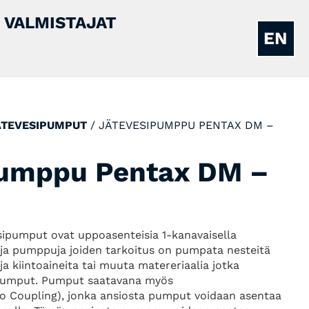
VALMISTAJAT
EN
ÄTEVESIPUMPUT
/ JÄTEVESIPUMPPU PENTAX DM –
pumppu Pentax DM –
ipumput ovat uppoasenteisia 1-kanavaisella
uja pumppuja joiden tarkoitus on pumpata nesteitä
ja kiintoaineita tai muuta matereriaalia jotka
pumput. Pumput saatavana myös
o Coupling), jonka ansiosta pumput voidaan asentaa