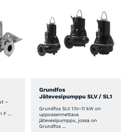
Grundfos
Jätevesipumppu SLV / SL1
ut –
Grundfos SLV 1.1V–11 kW on
F ...
uppoasennettava
jätevesipumppu, jossa on
Grundfos ...