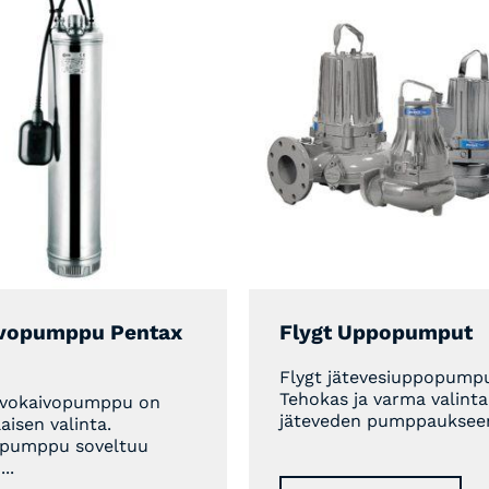
vopumppu Pentax
Flygt Uppopumput
Flygt jätevesiuppopump
Tehokas ja varma valinta
avokaivopumppu on
jäteveden pumppaukseen 
aisen valinta.
opumppu soveltuu
..