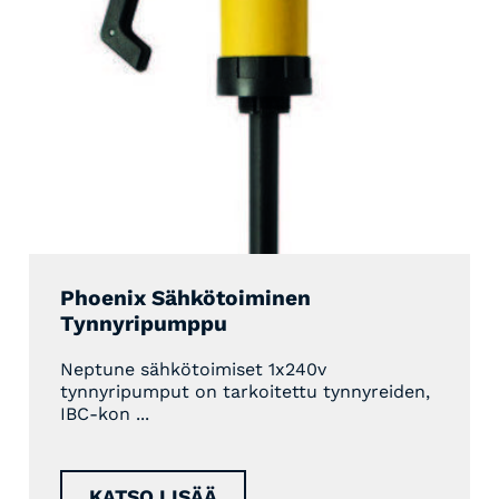
Phoenix Sähkötoiminen
Tynnyripumppu
Neptune sähkötoimiset 1x240v
tynnyripumput on tarkoitettu tynnyreiden,
IBC-kon ...
KATSO LISÄÄ