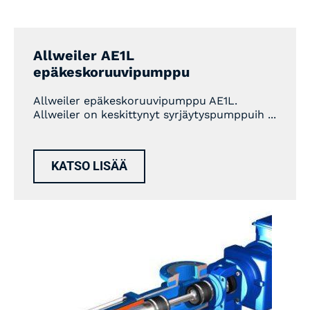
Allweiler AE1L
epäkeskoruuvipumppu
Allweiler epäkeskoruuvipumppu AE1L.
Allweiler on keskittynyt syrjäytyspumppuih ...
KATSO LISÄÄ