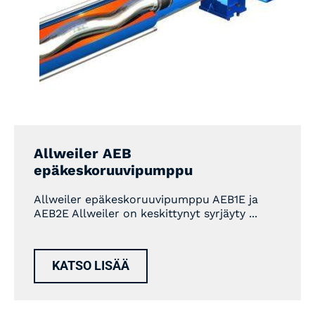
Allweiler AEB
epäkeskoruuvipumppu
Allweiler epäkeskoruuvipumppu AEB1E ja
AEB2E Allweiler on keskittynyt syrjäyty ...
KATSO LISÄÄ