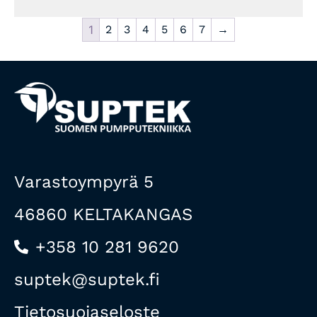
1
2
3
4
5
6
7
→
Varastoympyrä 5
46860 KELTAKANGAS
+358 10 281 9620
suptek@suptek.fi
Tietosuojaseloste