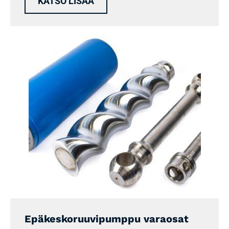
KATSO LISÄÄ
Epäkeskoruuvipumppu varaosat