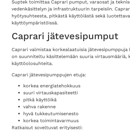
Suptek toimittaa Caprari pumput, varaosat ja tekni
vedenkäsittelyn ja infrastruktuurin tarpeisiin. Capr
hyötysuhteesta, pitkästä käyttöiästä sekä luotettava
käyttöympäristöissä.
Caprari jätevesipumput
Caprari valmistaa korkealaatuisia jätevesipumppuja ku
on suunniteltu käsittelemään suuria virtausmääriä, ki
käyttöolosuhteita.
Caprari jätevesipumppujen etuja:
korkea energiatehokkuus
suuri virtauskapasiteetti
pitkä käyttöikä
vahva rakenne
hyvä tukkeutumisenesto
korkea toimintavarmuus
Ratkaisut soveltuvat erityisesti: