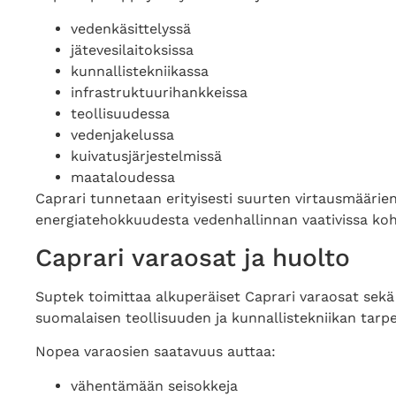
vedenkäsittelyssä
jätevesilaitoksissa
kunnallistekniikassa
infrastruktuurihankkeissa
teollisuudessa
vedenjakelussa
kuivatusjärjestelmissä
maataloudessa
Caprari tunnetaan erityisesti suurten virtausmääri
energiatehokkuudesta vedenhallinnan vaativissa koh
Caprari varaosat ja huolto
Suptek toimittaa alkuperäiset Caprari varaosat sekä 
suomalaisen teollisuuden ja kunnallistekniikan tarpei
Nopea varaosien saatavuus auttaa:
vähentämään seisokkeja