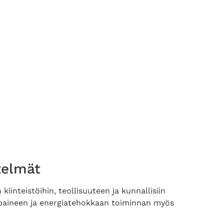
telmät
iinteistöihin, teollisuuteen ja kunnallisiin
enpaineen ja energiatehokkaan toiminnan myös