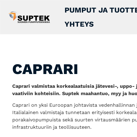
PUMPUT JA TUOTT
YHTEYS
CAPRARI
Caprari valmistaa korkealaatuisia jätevesi-, uppo
vaativiin kohteisiin. Suptek maahantuo, myy ja hu
Caprari on yksi Euroopan johtavista vedenhallinnan 
Italialainen valmistaja tunnetaan erityisesti korkea
porakaivopumpuista sekä suurten virtausmäärien pu
infrastruktuuriin ja teollisuuteen.