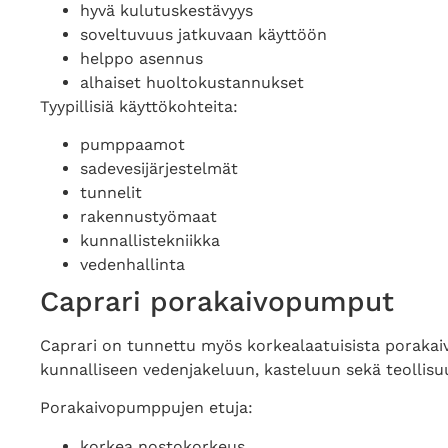
hyvä kulutuskestävyys
soveltuvuus jatkuvaan käyttöön
helppo asennus
alhaiset huoltokustannukset
Tyypillisiä käyttökohteita:
pumppaamot
sadevesijärjestelmät
tunnelit
rakennustyömaat
kunnallistekniikka
vedenhallinta
Caprari porakaivopumput
Caprari on tunnettu myös korkealaatuisista porakai
kunnalliseen vedenjakeluun, kasteluun sekä teollisuu
Porakaivopumppujen etuja:
korkea nostokorkeus