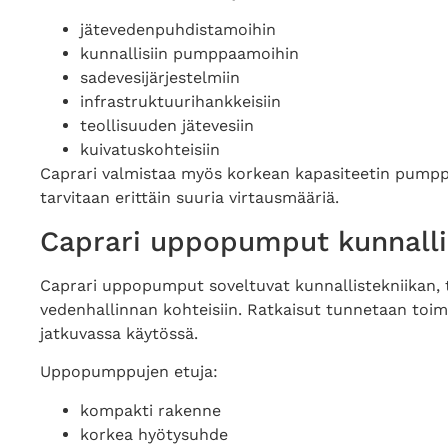
jätevedenpuhdistamoihin
kunnallisiin pumppaamoihin
sadevesijärjestelmiin
infrastruktuurihankkeisiin
teollisuuden jätevesiin
kuivatuskohteisiin
Caprari valmistaa myös korkean kapasiteetin pumppuj
tarvitaan erittäin suuria virtausmääriä.
Caprari uppopumput kunnalli
Caprari uppopumput soveltuvat kunnallistekniikan, te
vedenhallinnan kohteisiin. Ratkaisut tunnetaan toi
jatkuvassa käytössä.
Uppopumppujen etuja:
kompakti rakenne
korkea hyötysuhde