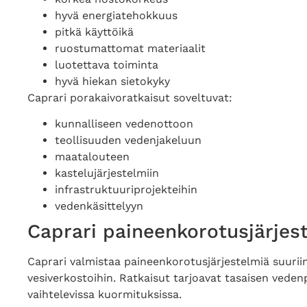
hyvä energiatehokkuus
pitkä käyttöikä
ruostumattomat materiaalit
luotettava toiminta
hyvä hiekan sietokyky
Caprari porakaivoratkaisut soveltuvat:
kunnalliseen vedenottoon
teollisuuden vedenjakeluun
maatalouteen
kastelujärjestelmiin
infrastruktuuriprojekteihin
vedenkäsittelyyn
Caprari paineenkorotusjärjes
Caprari valmistaa paineenkorotusjärjestelmiä suuriin k
vesiverkostoihin. Ratkaisut tarjoavat tasaisen ved
vaihtelevissa kuormituksissa.