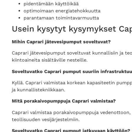
pidentämään käyttöikää
optimoimaan energiatehokkuutta
parantamaan toimintavarmuutta
Usein kysytyt kysymykset Ca
Mihin Caprari jätevesipumput soveltuvat?
Caprari jätevesipumput soveltuvat kunnallisiin ja teol
kiintoaineita sisältäville nesteille.
Soveltuvatko Caprari pumput suuriin infrastruktuu
Kyllä. Caprari valmistaa korkean kapasiteetin pumpp
ja kunnallistekniikkaan.
Mitä porakaivopumppuja Caprari valmistaa?
Caprari valmistaa porakaivopumppuja vedenottoon, 
teollisuuden vesijärjestelmiin.
Soveltuvatko Caprari pumput jatkuvaan käyttöön?