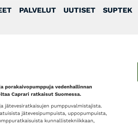
EET
PALVELUT
UUTISET
SUPTEK
- ja porakaivopumppuja vedenhallinnan
oltaa Caprari ratkaisut Suomessa.
ja jätevesiratkaisujen pumppuvalmistajista.
laatuisista jätevesipumpuista, uppopumpuista,
mppuratkaisuista kunnallistekniikkaan,