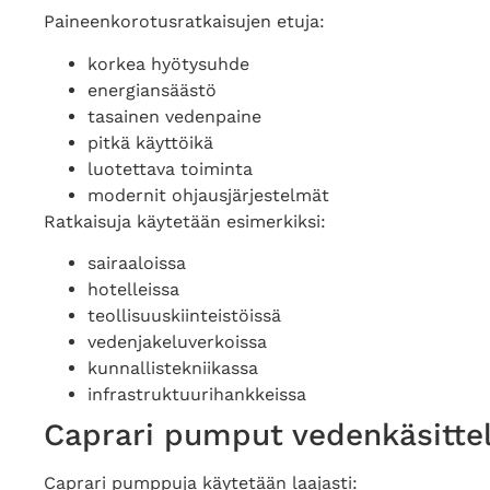
Paineenkorotusratkaisujen etuja:
korkea hyötysuhde
energiansäästö
tasainen vedenpaine
pitkä käyttöikä
luotettava toiminta
modernit ohjausjärjestelmät
Ratkaisuja käytetään esimerkiksi:
sairaaloissa
hotelleissa
teollisuuskiinteistöissä
vedenjakeluverkoissa
kunnallistekniikassa
infrastruktuurihankkeissa
Caprari pumput vedenkäsittel
Caprari pumppuja käytetään laajasti: