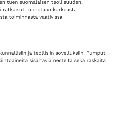
sen tuen suomalaisen teollisuuden,
ari ratkaisut tunnetaan korkeasta
sta toiminnasta vaativissa
nnallisiin ja teollisiin sovelluksiin. Pumput
intoaineita sisältäviä nesteitä sekä raskaita