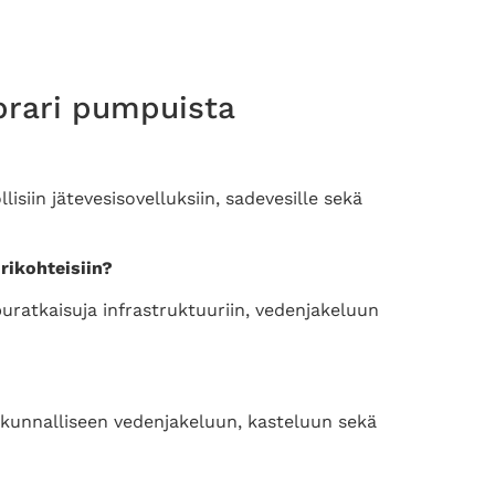
prari pumpuista
lisiin jätevesisovelluksiin, sadevesille sekä
rikohteisiin?
uratkaisuja infrastruktuuriin, vedenjakeluun
kunnalliseen vedenjakeluun, kasteluun sekä