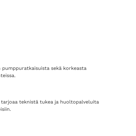
en pumppuratkaisuista sekä korkeasta
teissa.
tarjoaa teknistä tukea ja huoltopalveluita
siin.