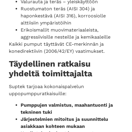
Valurauta ja teräs – yleiskäyttöön
Ruostumaton teräs (AISI 304) ja
haponkestävä (AISI 316), korroosiolle
alttiisiin ympäristöihin
Erikoismallit muovimateriaaleista,
aggressiivisille nesteille ja kemikaaleille
Kaikki pumput täyttävät CE-merkinnän ja
konedirektiivin (2006/42/EY) vaatimukset.
Täydellinen ratkaisu
yhdeltä toimittajalta
Suptek tarjoaa kokonaispalvelun
uppopumppuratkaisuille:
Pumppujen valmistus, maahantuonti ja
tekninen tuki
Järjestelmien mitoitus ja suunnittelu
asiakkaan kohteen mukaan