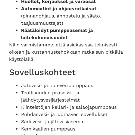
Huollot, korjaukset ja varaosat
Automaatiot ja ohjausratkaisut
(pinnanohjaus, annostelu ja säätö,
taajuusmuuttajat)
Räätälöidyt pumppuasemat ja
laitekokonaisuudet
Näin varmistamme, että asiakas saa teknisesti
oikean ja kustannustehokkaan ratkaisun pitkällä
käyttöiällä.
Sovelluskohteet
Jätevesi- ja hulevesipumppaus
Teollisuuden prosessi- ja
jäähdytysvesijärjestelmät
Kiinteistöjen kellari- ja salaojapumppaus
Puhdasvesi- ja juomavesi sovellukset
Sadevesi- ja jätevesiasemat
Kemikaalien pumppaus