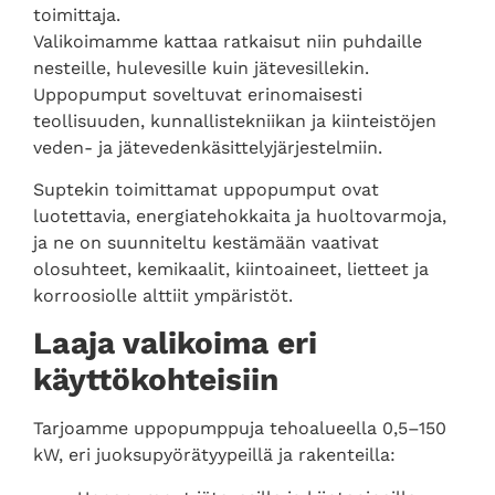
toimittaja.
Valikoimamme kattaa ratkaisut niin puhdaille
nesteille, hulevesille kuin jätevesillekin.
Uppopumput soveltuvat erinomaisesti
teollisuuden, kunnallistekniikan ja kiinteistöjen
veden- ja jätevedenkäsittelyjärjestelmiin.
Suptekin toimittamat uppopumput ovat
luotettavia, energiatehokkaita ja huoltovarmoja,
ja ne on suunniteltu kestämään vaativat
olosuhteet, kemikaalit, kiintoaineet, lietteet ja
korroosiolle alttiit ympäristöt.
Laaja valikoima eri
käyttökohteisiin
Tarjoamme uppopumppuja tehoalueella 0,5–150
kW, eri juoksupyörätyypeillä ja rakenteilla: