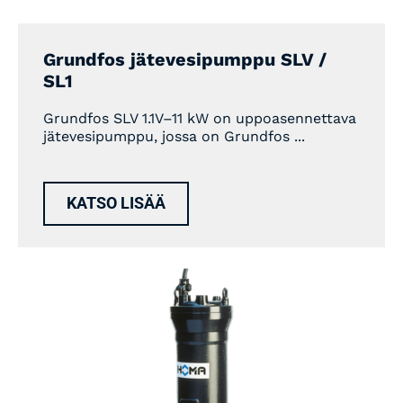
Grundfos jätevesipumppu SLV /
SL1
Grundfos SLV 1.1V–11 kW on uppoasennettava
jätevesipumppu, jossa on Grundfos ...
KATSO LISÄÄ