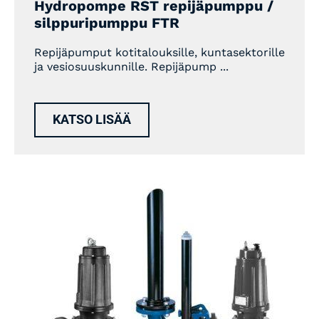
Hydropompe RST repijäpumppu /
silppuripumppu FTR
Repijäpumput kotitalouksille, kuntasektorille
ja vesiosuuskunnille. Repijäpump ...
KATSO LISÄÄ