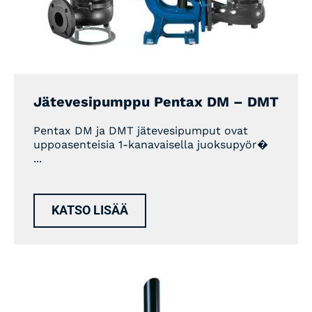
Jätevesipumppu Pentax DM – DMT
Pentax DM ja DMT jätevesipumput ovat
uppoasenteisia 1-kanavaisella juoksupyör�
...
KATSO LISÄÄ