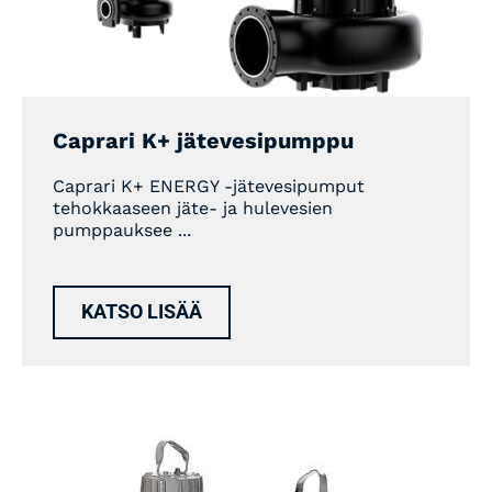
Caprari K+ jätevesipumppu
Caprari K+ ENERGY -jätevesipumput
tehokkaaseen jäte- ja hulevesien
pumppauksee ...
KATSO LISÄÄ