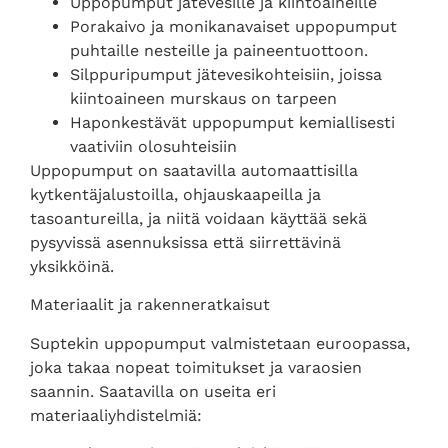
Uppopumput jätevesille ja kiintoaineille
Porakaivo ja monikanavaiset uppopumput
puhtaille nesteille ja paineentuottoon.
Silppuripumput jätevesikohteisiin, joissa
kiintoaineen murskaus on tarpeen
Haponkestävät uppopumput kemiallisesti
vaativiin olosuhteisiin
Uppopumput on saatavilla automaattisilla
kytkentäjalustoilla, ohjauskaapeilla ja
tasoantureilla, ja niitä voidaan käyttää sekä
pysyvissä asennuksissa että siirrettävinä
yksikköinä.
Materiaalit ja rakenneratkaisut
Suptekin uppopumput valmistetaan euroopassa,
joka takaa nopeat toimitukset ja varaosien
saannin. Saatavilla on useita eri
materiaaliyhdistelmiä: