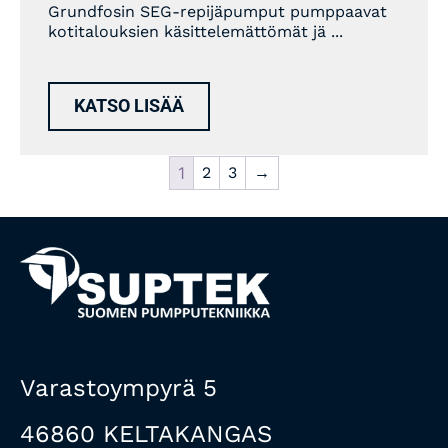
Grundfosin SEG-repijäpumput pumppaavat
kotitalouksien käsittelemättömät jä ...
KATSO LISÄÄ
1
2
3
→
Varastoympyrä 5
46860 KELTAKANGAS