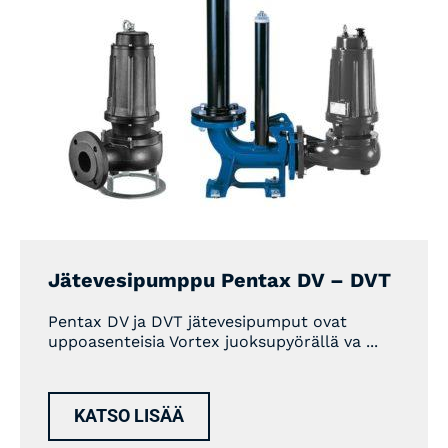
Jätevesipumppu Pentax DV – DVT
Pentax DV ja DVT jätevesipumput ovat
uppoasenteisia Vortex juoksupyörällä va ...
KATSO LISÄÄ