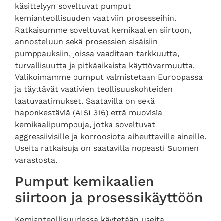
käsittelyyn soveltuvat pumput
kemianteollisuuden vaativiin prosesseihin.
Ratkaisumme soveltuvat kemikaalien siirtoon,
annosteluun sekä prosessien sisäisiin
pumppauksiin, joissa vaaditaan tarkkuutta,
turvallisuutta ja pitkäaikaista käyttövarmuutta.
Valikoimamme pumput valmistetaan Euroopassa
ja täyttävät vaativien teollisuuskohteiden
laatuvaatimukset. Saatavilla on sekä
haponkestäviä (AISI 316) että muovisia
kemikaalipumppuja, jotka soveltuvat
aggressiivisille ja korroosiota aiheuttaville aineille.
Useita ratkaisuja on saatavilla nopeasti Suomen
varastosta.
Pumput kemikaalien
siirtoon ja prosessikäyttöön
Kemianteollisuudessa käytetään useita