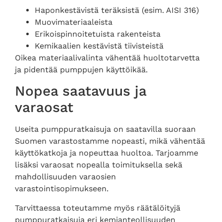
Haponkestävistä teräksistä (esim. AISI 316)
Muovimateriaaleista
Erikoispinnoitetuista rakenteista
Kemikaalien kestävistä tiivisteistä
Oikea materiaalivalinta vähentää huoltotarvetta
ja pidentää pumppujen käyttöikää.
Nopea saatavuus ja
varaosat
Useita pumppuratkaisuja on saatavilla suoraan
Suomen varastostamme nopeasti, mikä vähentää
käyttökatkoja ja nopeuttaa huoltoa. Tarjoamme
lisäksi varaosat nopealla toimituksella sekä
mahdollisuuden varaosien
varastointisopimukseen.
Tarvittaessa toteutamme myös räätälöityjä
pumppuratkaisuja eri kemianteollisuuden