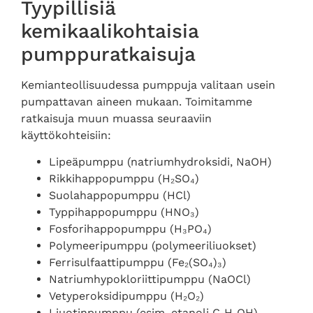
Tyypillisiä
kemikaalikohtaisia
pumppuratkaisuja
Kemianteollisuudessa pumppuja valitaan usein
pumpattavan aineen mukaan. Toimitamme
ratkaisuja muun muassa seuraaviin
käyttökohteisiin:
Lipeäpumppu (natriumhydroksidi, NaOH)
Rikkihappopumppu (H₂SO₄)
Suolahappopumppu (HCl)
Typpihappopumppu (HNO₃)
Fosforihappopumppu (H₃PO₄)
Polymeeripumppu (polymeeriliuokset)
Ferrisulfaattipumppu (Fe₂(SO₄)₃)
Natriumhypokloriittipumppu (NaOCl)
Vetyperoksidipumppu (H₂O₂)
Liuotinpumppu (esim. etanoli C₂H₅OH)