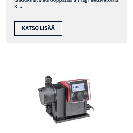
laadukkaita eurooppalaisia magneettivetoisia
k ...
KATSO LISÄÄ