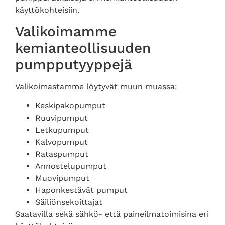
käyttökohteisiin.
Valikoimamme
kemianteollisuuden
pumpputyyppejä
Valikoimastamme löytyvät muun muassa:
Keskipakopumput
Ruuvipumput
Letkupumput
Kalvopumput
Rataspumput
Annostelupumput
Muovipumput
Haponkestävät pumput
Säiliönsekoittajat
Saatavilla sekä sähkö- että paineilmatoimisina eri