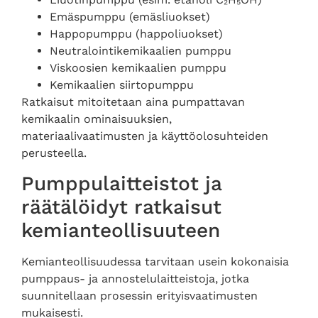
Emäspumppu (emäsliuokset)
Happopumppu (happoliuokset)
Neutralointikemikaalien pumppu
Viskoosien kemikaalien pumppu
Kemikaalien siirtopumppu
Ratkaisut mitoitetaan aina pumpattavan
kemikaalin ominaisuuksien,
materiaalivaatimusten ja käyttöolosuhteiden
perusteella.
Pumppulaitteistot ja
räätälöidyt ratkaisut
kemianteollisuuteen
Kemianteollisuudessa tarvitaan usein kokonaisia
pumppaus- ja annostelulaitteistoja, jotka
suunnitellaan prosessin erityisvaatimusten
mukaisesti.