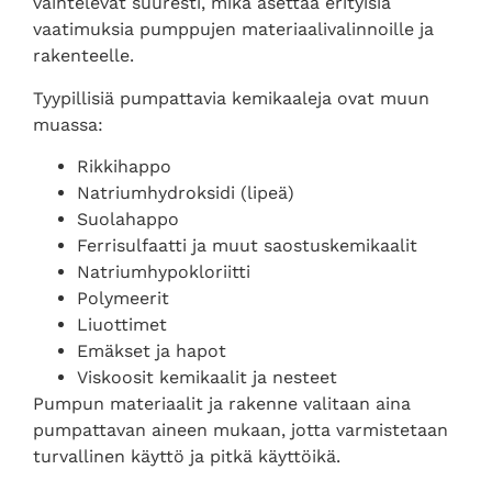
vaihtelevat suuresti, mikä asettaa erityisiä
vaatimuksia pumppujen materiaalivalinnoille ja
rakenteelle.
Tyypillisiä pumpattavia kemikaaleja ovat muun
muassa:
Rikkihappo
Natriumhydroksidi (lipeä)
Suolahappo
Ferrisulfaatti ja muut saostuskemikaalit
Natriumhypokloriitti
Polymeerit
Liuottimet
Emäkset ja hapot
Viskoosit kemikaalit ja nesteet
Pumpun materiaalit ja rakenne valitaan aina
pumpattavan aineen mukaan, jotta varmistetaan
turvallinen käyttö ja pitkä käyttöikä.