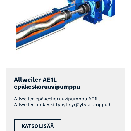
Allweiler AE1L
epäkeskoruuvipumppu
Allweiler epäkeskoruuvipumppu AE1L.
Allweiler on keskittynyt syrjäytyspumppuih ...
KATSO LISÄÄ