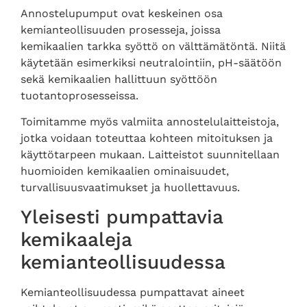
Annostelupumput ovat keskeinen osa
kemianteollisuuden prosesseja, joissa
kemikaalien tarkka syöttö on välttämätöntä. Niitä
käytetään esimerkiksi neutralointiin, pH-säätöön
sekä kemikaalien hallittuun syöttöön
tuotantoprosesseissa.
Toimitamme myös valmiita annostelulaitteistoja,
jotka voidaan toteuttaa kohteen mitoituksen ja
käyttötarpeen mukaan. Laitteistot suunnitellaan
huomioiden kemikaalien ominaisuudet,
turvallisuusvaatimukset ja huollettavuus.
Yleisesti pumpattavia
kemikaaleja
kemianteollisuudessa
Kemianteollisuudessa pumpattavat aineet