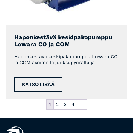
Haponkestävä keskipakopumppu
Lowara CO ja COM
Haponkestävä keskipakopumppu Lowara CO
ja COM avoimella juoksupyörällä ja t ...
KATSO LISÄÄ
1
2
3
4
→