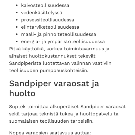
kaivosteollisuudessa
vedenkäsittelyssä
prosessiteollisuudessa
elintarviketeollisuudessa
maali- ja pinnoiteteollisuudessa
energia- ja ympäristöteollisuudessa
Pitkä käyttöikä, korkea toimintavarmuus ja
alhaiset huoltokustannukset tekevät
Sandpiperista luotettavan valinnan vaativiin
teollisuuden pumppauskohteisiin.
Sandpiper varaosat ja
huolto
Suptek toimittaa alkuperäiset Sandpiper varaosat
sekä tarjoaa teknistä tukea ja huoltopalveluita
suomalaisen teollisuuden tarpeisiin.
Nopea varaosien saatavuus auttaa: