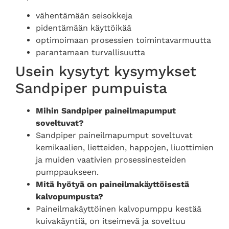
vähentämään seisokkeja
pidentämään käyttöikää
optimoimaan prosessien toimintavarmuutta
parantamaan turvallisuutta
Usein kysytyt kysymykset
Sandpiper pumpuista
Mihin Sandpiper paineilmapumput
soveltuvat?
Sandpiper paineilmapumput soveltuvat
kemikaalien, lietteiden, happojen, liuottimien
ja muiden vaativien prosessinesteiden
pumppaukseen.
Mitä hyötyä on paineilmakäyttöisestä
kalvopumpusta?
Paineilmakäyttöinen kalvopumppu kestää
kuivakäyntiä, on itseimevä ja soveltuu