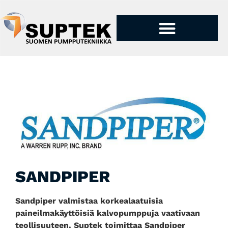
PUMPUT JA TUOTTEET
SANDPIPER
Sandpiper valmistaa korkealaatuisia
paineilmakäyttöisiä kalvopumppuja vaativaan
teollisuuteen. Suptek toimittaa Sandpiper