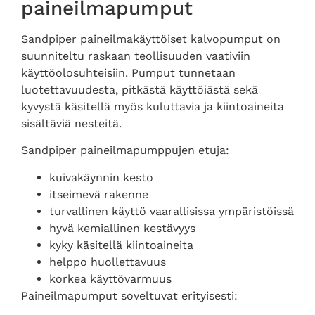
paineilmapumput
Sandpiper paineilmakäyttöiset kalvopumput on
suunniteltu raskaan teollisuuden vaativiin
käyttöolosuhteisiin. Pumput tunnetaan
luotettavuudesta, pitkästä käyttöiästä sekä
kyvystä käsitellä myös kuluttavia ja kiintoaineita
sisältäviä nesteitä.
Sandpiper paineilmapumppujen etuja:
kuivakäynnin kesto
itseimevä rakenne
turvallinen käyttö vaarallisissa ympäristöissä
hyvä kemiallinen kestävyys
kyky käsitellä kiintoaineita
helppo huollettavuus
korkea käyttövarmuus
Paineilmapumput soveltuvat erityisesti: