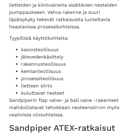
lietteiden ja kiintoaineita sisältävien nesteiden
pumppaukseen. Vahva rakenne ja suuri
läpäisykyky tekevät ratkaisuista luotettavia
haastavissa prosessikohteissa.
Tyypillisiä käyttökohteita:
kaivosteollisuus
jätevedenkäsittely
rakennusteollisuus
kemianteollisuus
prosessiteollisuus
lietteen siirto
kuluttavat nesteet
Sandpiperin flap valve- ja ball valve -rakenteet
mahdollistavat tehokkaan nesteensiirron myös
vaativissa olosuhteissa.
Sandpiper ATEX-ratkaisut