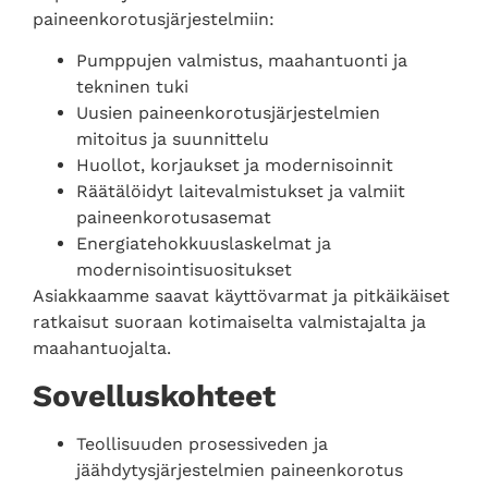
paineenkorotusjärjestelmiin:
Pumppujen valmistus, maahantuonti ja
tekninen tuki
Uusien paineenkorotusjärjestelmien
mitoitus ja suunnittelu
Huollot, korjaukset ja modernisoinnit
Räätälöidyt laitevalmistukset ja valmiit
paineenkorotusasemat
Energiatehokkuuslaskelmat ja
modernisointisuositukset
Asiakkaamme saavat käyttövarmat ja pitkäikäiset
ratkaisut suoraan kotimaiselta valmistajalta ja
maahantuojalta.
Sovelluskohteet
Teollisuuden prosessiveden ja
jäähdytysjärjestelmien paineenkorotus