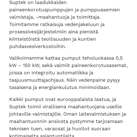
Suptek on laadukkaiden
paineenkorotuspumppujen ja pumppuasemien
valmistaja, -maahantuoja ja toimittaja.
Toimitamme ratkaisuja vedenjakeluun ja
prosessivesijärjestelmiin aina pienistä
kiinteistöistä teollisuuden ja kuntien
puhdasvesiverkostoihin.
Valikoimamme kattaa pumput teholuokassa 0,5
kW – 150 kW, sekä valmiit paineenkorotusasemat,
joissa on integroitu automatiikka ja
taajuusmuuttajaohjaus. Näin vedenpaine pysyy
tasaisena ja energiankulutus minimoidaan.
Kaikki pumput ovat eurooppalaista laatua, ja
Suptek toimii virallisena maahantuojana useille
johtaville valmistajille. Oman laitevalmistuksen ja
maahantuonnin ansiosta pystymme tarjoamaan
teknisen tuen, varaosat ja huollot suoraan
kotimaiselta asiantuntijalta.