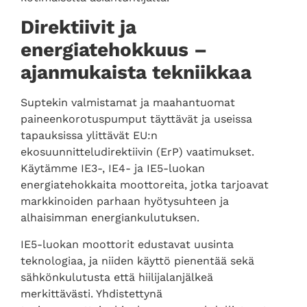
Direktiivit ja
energiatehokkuus –
ajanmukaista tekniikkaa
Suptekin valmistamat ja maahantuomat
paineenkorotuspumput täyttävät ja useissa
tapauksissa ylittävät EU:n
ekosuunnitteludirektiivin (ErP) vaatimukset.
Käytämme IE3-, IE4- ja IE5-luokan
energiatehokkaita moottoreita, jotka tarjoavat
markkinoiden parhaan hyötysuhteen ja
alhaisimman energiankulutuksen.
IE5-luokan moottorit edustavat uusinta
teknologiaa, ja niiden käyttö pienentää sekä
sähkönkulutusta että hiilijalanjälkeä
merkittävästi. Yhdistettynä