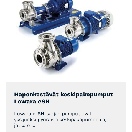
Haponkestävät keskipakopumput
Lowara eSH
Lowara e-SH-sarjan pumput ovat
yksijuoksupyöräisiä keskipakopumppuja,
jotka o ...