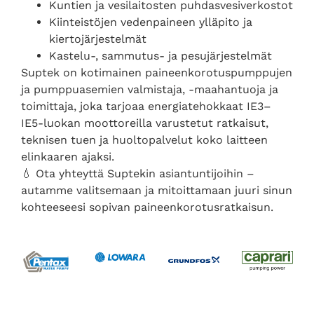
Kuntien ja vesilaitosten puhdasvesiverkostot
Kiinteistöjen vedenpaineen ylläpito ja
kiertojärjestelmät
Kastelu-, sammutus- ja pesujärjestelmät
Suptek on kotimainen paineenkorotuspumppujen
ja pumppuasemien valmistaja, -maahantuoja ja
toimittaja, joka tarjoaa energiatehokkaat IE3–
IE5-luokan moottoreilla varustetut ratkaisut,
teknisen tuen ja huoltopalvelut koko laitteen
elinkaaren ajaksi.
💧 Ota yhteyttä Suptekin asiantuntijoihin –
autamme valitsemaan ja mitoittamaan juuri sinun
kohteeseesi sopivan paineenkorotusratkaisun.