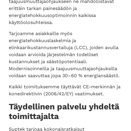
taajuusmuuttajaohjaukseen ne mahdollistavat
erittäin tarkan painesäädön ja
energiatehokkuusoptimoinnin kaikissa
käyttöolosuhteissa.
Tarjoamme asiakkaille myös
energiatehokkuuslaskelmia ja
elinkaarikustannusvertailuja (LCC), joiden avulla
voidaan arvioida järjestelmän todelliset
kustannukset ja säästöpotentiaali.
Modernisoinneilla ja taajuusmuuttajaohjauksilla
voidaan saavuttaa jopa 30–60 % energiansäästö.
Kaikki toimituksemme täyttävät CE-merkinnän ja
konedirektiivin (2006/42/EY) vaatimukset.
Täydellinen palvelu yhdeltä
toimittajalta
Suptek tarjoaa kokonaisratkaisut